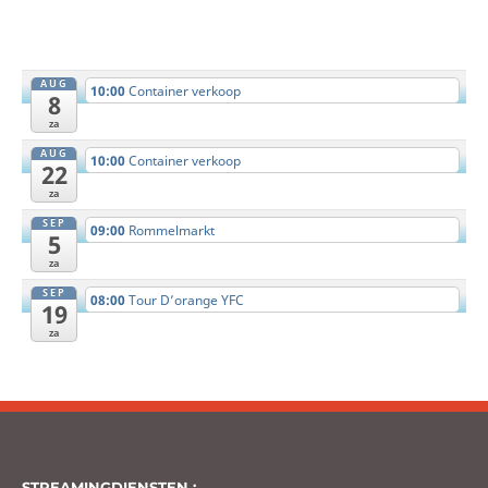
AUG
10:00
Container verkoop
8
za
AUG
10:00
Container verkoop
22
za
SEP
09:00
Rommelmarkt
5
za
SEP
08:00
Tour D’orange YFC
19
za
STREAMINGDIENSTEN :