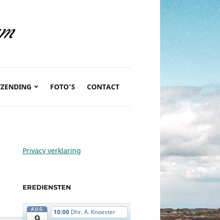
TZENDING
FOTO’S
CONTACT
Privacy verklaring
EREDIENSTEN
AUG
10:00
Dhr. A. Knoester
9