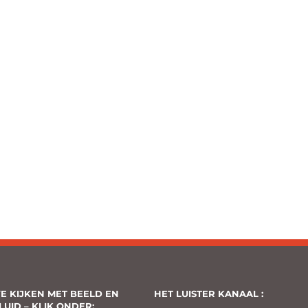
VE KIJKEN MET BEELD EN
HET LUISTER KANAAL :
LUID – KLIK ONDER: