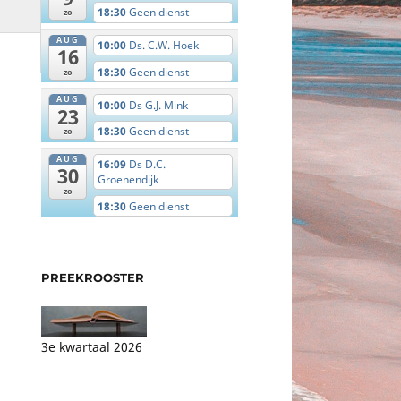
18:30
Geen dienst
zo
AUG
10:00
Ds. C.W. Hoek
16
18:30
Geen dienst
zo
AUG
10:00
Ds G.J. Mink
23
18:30
Geen dienst
zo
AUG
16:09
Ds D.C.
30
Groenendijk
zo
18:30
Geen dienst
PREEKROOSTER
3e kwartaal 2026