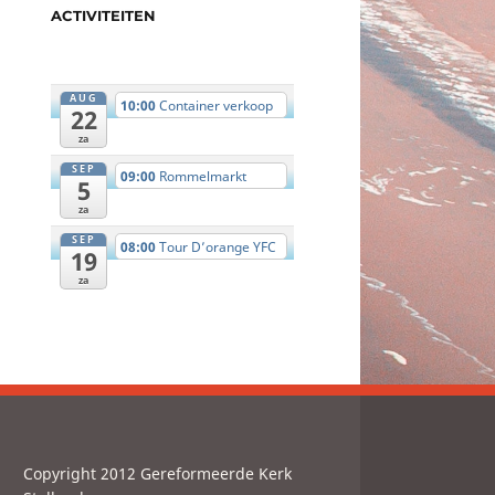
ACTIVITEITEN
AUG
10:00
Container verkoop
22
za
SEP
09:00
Rommelmarkt
5
za
SEP
08:00
Tour D’orange YFC
19
za
Copyright 2012 Gereformeerde Kerk